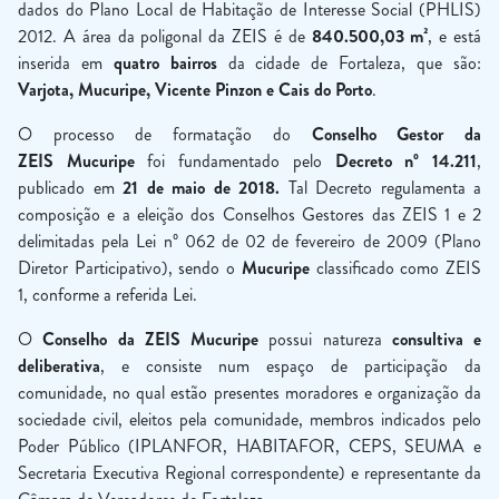
dados do Plano Local de Habitação de Interesse Social (PHLIS)
2012. A área da poligonal da ZEIS é de
840.500,03 m²
, e está
inserida em
quatro bairros
da cidade de Fortaleza, que são:
Varjota, Mucuripe, Vicente Pinzon e Cais do Porto
.
O processo de formatação do
Conselho Gestor da
ZEIS Mucuripe
foi fundamentado pelo
Decreto nº 14.211
,
publicado em
21 de maio de 2018.
Tal Decreto regulamenta a
composição e a eleição dos Conselhos Gestores das ZEIS 1 e 2
delimitadas pela Lei nº 062 de 02 de fevereiro de 2009 (Plano
Diretor Participativo), sendo o
Mucuripe
classificado como ZEIS
1, conforme a referida Lei.
O
Conselho da ZEIS Mucuripe
possui natureza
consultiva e
deliberativa
, e consiste num espaço de participação da
comunidade, no qual estão presentes moradores e organização da
sociedade civil, eleitos pela comunidade, membros indicados pelo
Poder Público (IPLANFOR, HABITAFOR, CEPS, SEUMA e
Secretaria Executiva Regional correspondente) e representante da