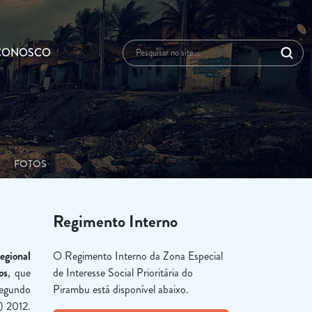
 CONOSCO
FOTOS
Regimento Interno
egional
O Regimento Interno da Zona Especial
os
, que
de Interesse Social Prioritária do
segundo
Pirambu está disponível abaixo.
) 2012.