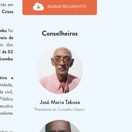
erida em
BAIXAR REGIMENTO
,
Cristo
ambu
foi
Conselheiros
maio de
ão dos
2 de 02
irambu
tiva e
nidade,
 civil,
Público
José Maria Tabosa
cutiva
Presidente do Conselho Gestor
eadores
obre as