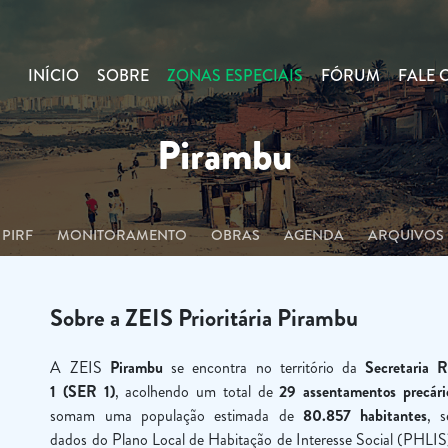
INÍCIO
SOBRE
ZONAS ESPECIAIS
FÓRUM
FALE
Pirambu
PIRF
MONITORAMENTO
OBRAS
AGENDA
ARQUIVOS
Sobre a ZEIS Prioritária Pirambu
A ZEIS
Pirambu
se encontra no território da
Secretaria R
1 (SER 1)
, acolhendo um total de
29 assentamentos precári
somam uma população estimada de
80.857 habitantes
, 
dados do Plano Local de Habitação de Interesse Social (PHLIS