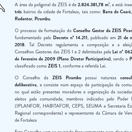
A área da poligonal da ZEIS é de
2.824.381,78 m²
, e está ins
três
bairros da cidade de Fortaleza, tais como:
Barra do Ceará
Redentor
,
Pirambu
.
O processo de formatação do
Conselho Gestor da ZEIS Pir
fundamentado pelo
Decreto nº 14.211
, publicado em
21 de 
2018
. Tal Decreto regulamenta a composição e a eleiç
Conselhos Gestores das ZEIS 1 e 2 delimitadas pela
Lei nº 06
de fevereiro de 2009 (Plano Diretor Participativo)
, sendo o
P
classificado como
ZEIS 1
, conforme a referida Lei.
O Conselho da
ZEIS Pirambu
possui natureza
consul
deliberativa
, e consiste num espaço de participação da comu
no qual estão presentes moradores e organização da sociedade
eleitos pela comunidade, membros indicados pelo Poder 
(IPLANFOR, HABITAFOR, CEPS, SEUMA e Secretaria Exe
Regional correspondente) e representante da Câmara de Ver
de Fortaleza
Este Conselho vem se reunindo frequentemente para discutir s