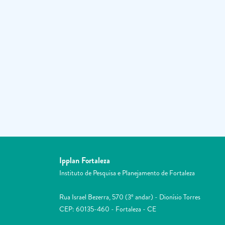
Ipplan Fortaleza
Instituto de Pesquisa e Planejamento de Fortaleza
Rua Israel Bezerra, 570 (3º andar) - Dionísio Torres
CEP: 60135-460 - Fortaleza - CE