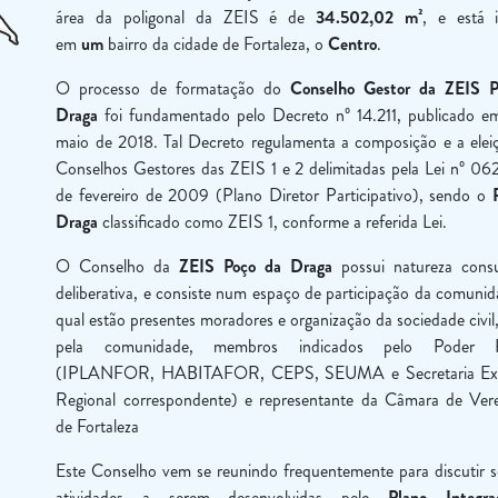
área da poligonal da ZEIS é de
34.502,02 m²
, e está i
em
um
bairro da cidade de Fortaleza, o
Centro
.
O processo de formatação do
Conselho Gestor da ZEIS P
Draga
foi fundamentado pelo Decreto nº 14.211, publicado e
maio de 2018. Tal Decreto regulamenta a composição e a elei
Conselhos Gestores das ZEIS 1 e 2 delimitadas pela Lei nº 06
de fevereiro de 2009 (Plano Diretor Participativo), sendo o
Draga
classificado como ZEIS 1, conforme a referida Lei.
O Conselho da
ZEIS Poço da Draga
possui natureza consu
deliberativa, e consiste num espaço de participação da comunid
qual estão presentes moradores e organização da sociedade civil,
pela comunidade, membros indicados pelo Poder P
(IPLANFOR, HABITAFOR, CEPS, SEUMA e Secretaria Exe
Regional correspondente) e representante da Câmara de Ver
de Fortaleza
Este Conselho vem se reunindo frequentemente para discutir s
atividades a serem desenvolvidas pelo
Plano Integr