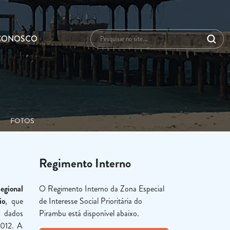
 CONOSCO
FOTOS
Regimento Interno
egional
O Regimento Interno da Zona Especial
io
, que
de Interesse Social Prioritária do
o dados
Pirambu está disponível abaixo.
2012. A