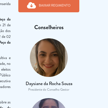
nserida
BAIXAR REGIMENTO
oço da
m 21 de
Conselheiros
ção dos
2 de 02
Poço da
ltiva e
ade, no
 eleitos
úblico
cutiva
Daysiane da Rocha Souza
eadores
Presidente do Conselho Gestor
obre as
ado de