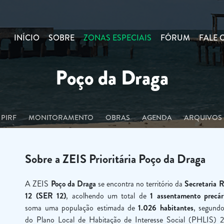
INÍCIO
SOBRE
ZONAS ESPECIAIS
FÓRUM
FALE
Poço da Draga
PIRF
MONITORAMENTO
OBRAS
AGENDA
ARQUIVOS
Sobre a ZEIS Prioritária Poço da Draga
A ZEIS
Poço da Draga
se encontra no território da
Secretaria R
12 (SER 12)
, acolhendo um total de
1 assentamento precár
soma uma população estimada de
1.026 habitantes
, segund
do Plano Local de Habitação de Interesse Social (PHLIS) 